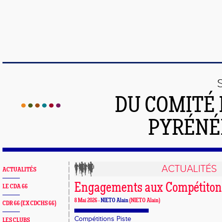
DU COMITÉ 
PYRÉNÉ
ACTUALITÉS
ACTUALITÉS
Engagements aux Compétito
LE CDA 66
8 Mai 2026 -
NIETO Alain
(NIETO Alain)
CDR 66 (EX CDCHS 66)
Compétitions Piste
LES CLUBS