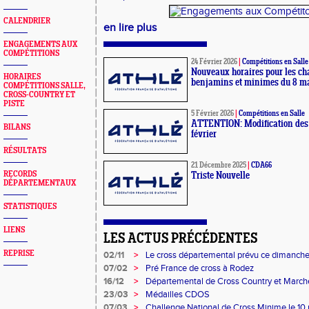
CALENDRIER
en lire plus
ENGAGEMENTS AUX
COMPÉTITIONS
24 Février 2026
|
Compétitions en Salle
Nouveaux horaires pour les c
HORAIRES
benjamins et minimes du 8 m
COMPÉTITIONS SALLE,
CROSS-COUNTRY ET
PISTE
5 Février 2026
|
Compétitions en Salle
ATTENTION: Modification des 
BILANS
février
RÉSULTATS
21 Décembre 2025
|
CDA66
RECORDS
Triste Nouvelle
DÉPARTEMENTAUX
STATISTIQUES
LIENS
LES ACTUS PRÉCÉDENTES
REPRISE
02/11
>
Le cross départemental prévu ce dimanche 
l'état du terrain.
07/02
>
Pré France de cross à Rodez
16/12
>
Départemental de Cross Country et Marc
23/03
>
Médailles CDOS
07/03
>
Challenge National de Cross Minime le 10