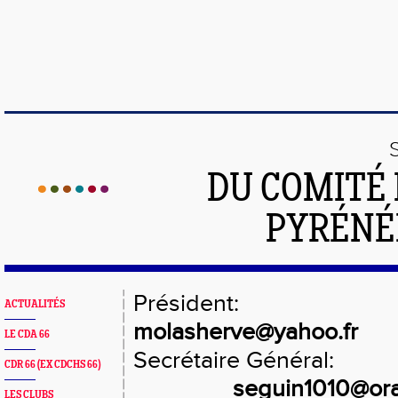
DU COMITÉ 
PYRÉNÉ
Président:
ACTUALITÉS
molasherve@yahoo.fr
LE CDA 66
Secrétaire Général:
CDR 66 (EX CDCHS 66)
seguin1010@ora
LES CLUBS