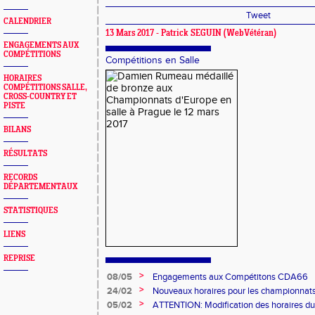
Tweet
CALENDRIER
13 Mars 2017 - Patrick SEGUIN (WebVétéran)
ENGAGEMENTS AUX
COMPÉTITIONS
Compétitions en Salle
HORAIRES
COMPÉTITIONS SALLE,
CROSS-COUNTRY ET
PISTE
BILANS
RÉSULTATS
RECORDS
DÉPARTEMENTAUX
STATISTIQUES
LIENS
REPRISE
>
08/05
Engagements aux Compétitons CDA66
>
24/02
Nouveaux horaires pour les championnats
minimes du 8 mars à Bompas
>
05/02
ATTENTION: Modification des horaires du 