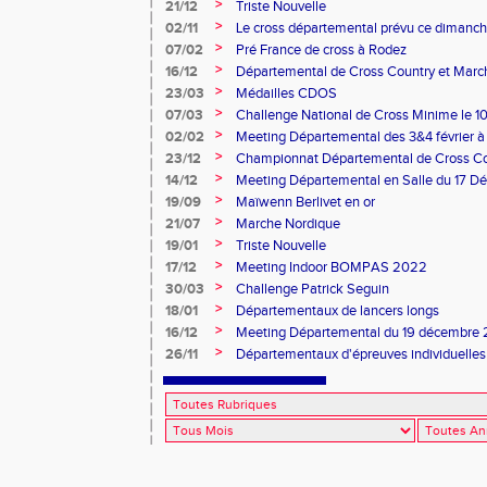
>
21/12
Triste Nouvelle
>
02/11
Le cross départemental prévu ce dimanche
à l'état du terrain.
>
07/02
Pré France de cross à Rodez
>
16/12
Départemental de Cross Country et Mar
>
23/03
Médailles CDOS
>
07/03
Challenge National de Cross Minime le 1
>
02/02
Meeting Départemental des 3&4 février 
>
23/12
Championnat Départemental de Cross C
>
14/12
Meeting Départemental en Salle du 17 D
>
19/09
Maïwenn Berlivet en or
>
21/07
Marche Nordique
>
19/01
Triste Nouvelle
>
17/12
Meeting Indoor BOMPAS 2022
>
30/03
Challenge Patrick Seguin
>
18/01
Départementaux de lancers longs
>
16/12
Meeting Départemental du 19 décembre
>
26/11
Départementaux d'épreuves individuelle