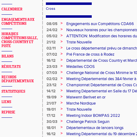
Cross
CALENDRIER
ENGAGEMENTS AUX
>
08/05
Engagements aux Compétitons CDA66
COMPÉTITIONS
>
24/02
Nouveaux horaires pour les championnats
HORAIRES
minimes du 8 mars à Bompas
>
05/02
ATTENTION: Modification des horaires du 
COMPÉTITIONS SALLE,
>
21/12
Triste Nouvelle
CROSS-COUNTRY ET
PISTE
>
02/11
Le cross départemental prévu ce dimanche
à l'état du terrain.
>
07/02
Pré France de cross à Rodez
BILANS
>
16/12
Départemental de Cross Country et Mar
>
23/03
Médailles CDOS
RÉSULTATS
>
07/03
Challenge National de Cross Minime le 1
RECORDS
>
02/02
Meeting Départemental des 3&4 février 
DÉPARTEMENTAUX
>
23/12
Championnat Départemental de Cross C
>
14/12
Meeting Départemental en Salle du 17 D
STATISTIQUES
>
19/09
Maïwenn Berlivet en or
LIENS
>
21/07
Marche Nordique
>
19/01
Triste Nouvelle
REPRISE
>
17/12
Meeting Indoor BOMPAS 2022
>
30/03
Challenge Patrick Seguin
>
18/01
Départementaux de lancers longs
>
16/12
Meeting Départemental du 19 décembre