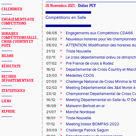
26 Novembre 2021 -
Didier PEY
CALENDRIER
Compétitions en Salle
ENGAGEMENTS AUX
COMPÉTITIONS
>
08/05
Engagements aux Compétitons CDA66
HORAIRES
COMPÉTITIONS SALLE,
>
24/02
Nouveaux horaires pour les championnats
CROSS-COUNTRY ET
minimes du 8 mars à Bompas
>
05/02
ATTENTION: Modification des horaires du 
PISTE
>
21/12
Triste Nouvelle
BILANS
>
02/11
Le cross départemental prévu ce dimanche
à l'état du terrain.
>
07/02
Pré France de cross à Rodez
RÉSULTATS
>
16/12
Départemental de Cross Country et Mar
>
23/03
Médailles CDOS
RECORDS
DÉPARTEMENTAUX
>
07/03
Challenge National de Cross Minime le 1
>
02/02
Meeting Départemental des 3&4 février 
STATISTIQUES
>
23/12
Championnat Départemental de Cross C
>
14/12
Meeting Départemental en Salle du 17 D
LIENS
>
19/09
Maïwenn Berlivet en or
>
REPRISE
21/07
Marche Nordique
>
19/01
Triste Nouvelle
>
17/12
Meeting Indoor BOMPAS 2022
>
30/03
Challenge Patrick Seguin
>