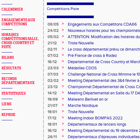
Compétitions Piste
CALENDRIER
ENGAGEMENTS AUX
>
08/05
Engagements aux Compétitons CDA66
COMPÉTITIONS
>
24/02
Nouveaux horaires pour les championnats
HORAIRES
minimes du 8 mars à Bompas
>
05/02
ATTENTION: Modification des horaires du 
COMPÉTITIONS SALLE,
>
21/12
Triste Nouvelle
CROSS-COUNTRY ET
PISTE
>
02/11
Le cross départemental prévu ce dimanche
à l'état du terrain.
>
07/02
Pré France de cross à Rodez
BILANS
>
16/12
Départemental de Cross Country et Mar
>
23/03
Médailles CDOS
RÉSULTATS
>
07/03
Challenge National de Cross Minime le 1
RECORDS
>
02/02
Meeting Départemental des 3&4 février 
DÉPARTEMENTAUX
>
23/12
Championnat Départemental de Cross C
>
14/12
Meeting Départemental en Salle du 17 D
STATISTIQUES
>
19/09
Maïwenn Berlivet en or
LIENS
>
21/07
Marche Nordique
>
19/01
Triste Nouvelle
REPRISE
>
17/12
Meeting Indoor BOMPAS 2022
>
18/01
Départementaux de lancers longs
>
16/12
Meeting Départemental du 19 décembre
>
26/11
Départementaux d'épreuves individuelle