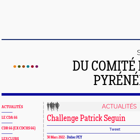
DU COMITÉ 
PYRÉNÉ
ACTUALITÉS
ACTUALITÉS
Challenge Patrick Seguin
LE CDA 66
CDR 66 (EX CDCHS 66)
Tweet
30 Mars 2022 -
Didier PEY
LES CLUBS