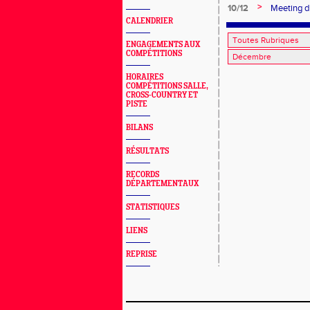
>
10/12
Meeting d
CALENDRIER
ENGAGEMENTS AUX
COMPÉTITIONS
HORAIRES
COMPÉTITIONS SALLE,
CROSS-COUNTRY ET
PISTE
BILANS
RÉSULTATS
RECORDS
DÉPARTEMENTAUX
STATISTIQUES
LIENS
REPRISE