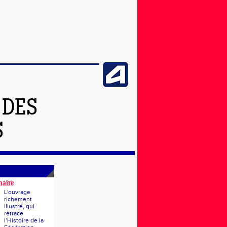
 DES
S
naire
L'ouvrage
richement
illustré, qui
retrace
l’Histoire de la