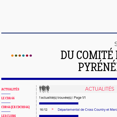
DU COMITÉ 
PYRÉNÉ
ACTUALITÉS
ACTUALITÉS
1 actualité(s) trouvée(s) | Page 1/1
LE CDA 66
CDR 66 (EX CDCHS 66)
>
16/12
Départemental de Cross Country et Mar
LES CLUBS