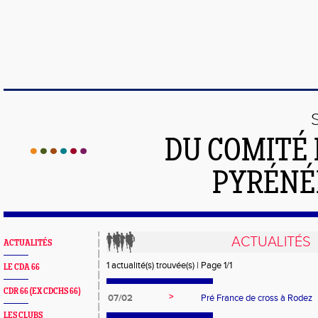
DU COMITÉ 
PYRÉNÉ
ACTUALITÉS
ACTUALITÉS
1 actualité(s) trouvée(s) | Page 1/1
LE CDA 66
CDR 66 (EX CDCHS 66)
>
07/02
Pré France de cross à Rodez
LES CLUBS