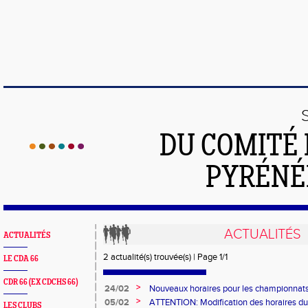
DU COMITÉ 
PYRÉNÉ
ACTUALITÉS
ACTUALITÉS
2 actualité(s) trouvée(s) | Page 1/1
LE CDA 66
CDR 66 (EX CDCHS 66)
>
24/02
Nouveaux horaires pour les championnats
minimes du 8 mars à Bompas
>
05/02
ATTENTION: Modification des horaires du 
LES CLUBS